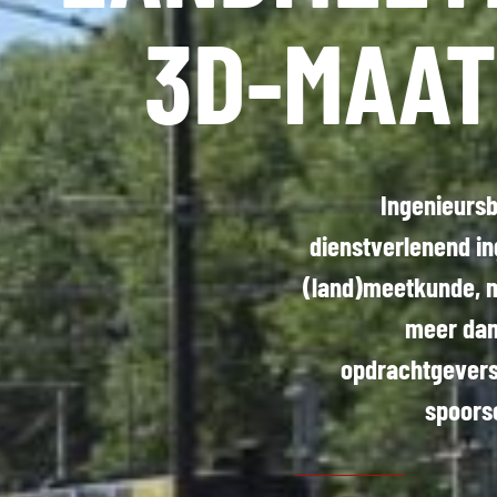
3D-MAAT
Ingenieurs
dienstverlenend in
(land)meetkunde, 
meer dan
opdrachtgevers
spoorse